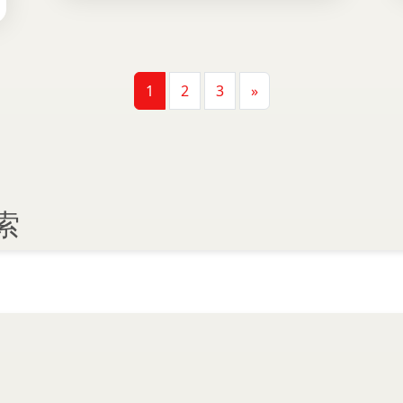
1
2
3
»
索