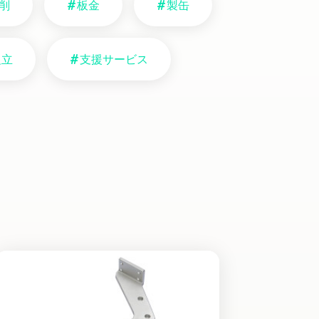
削
板金
製缶
組立
支援サービス