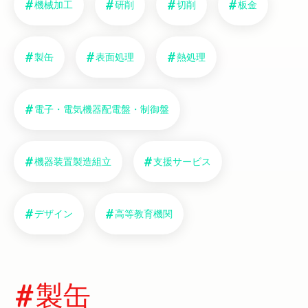
機械加工
研削
切削
板金
製缶
表面処理
熱処理
電子・電気機器配電盤・制御盤
機器装置製造組立
支援サービス
デザイン
高等教育機関
製缶