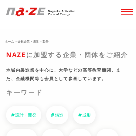
ホーム
>
会員企業・団体
>
製缶
NAZE
に加盟する企業・団体をご紹介
地域内製造業を中心に、大学などの高等教育機関、
ま
た、金融機関等も会員として参画しています。
キーワード
設計・開発
鋳造
成形