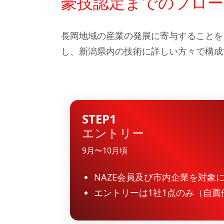
豪技認定までのフロー
長岡地域の産業の発展に寄与することを
し、新潟県内の技術に詳しい方々で構成
STEP1
エントリー
9月〜10月頃
NAZE会員及び市内企業を対象
エントリーは1社1点のみ（自薦