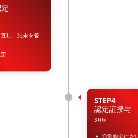
認定
審査し、結果を答
認定
STEP4
認定証授与
3月頃
通常総会にお