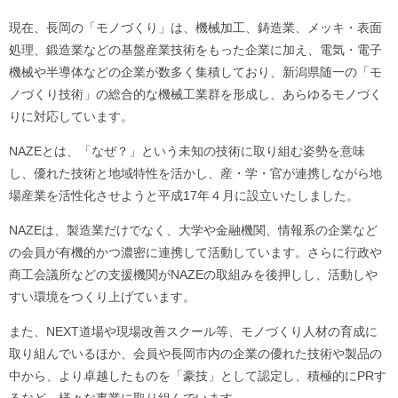
現在、長岡の「モノづくり」は、機械加工、鋳造業、メッキ・表面
処理、鍛造業などの基盤産業技術をもった企業に加え、電気・電子
機械や半導体などの企業が数多く集積しており、新潟県随一の「モ
ノづくり技術」の総合的な機械工業群を形成し、あらゆるモノづく
りに対応しています。
NAZEとは、「なぜ？」という未知の技術に取り組む姿勢を意味
し、優れた技術と地域特性を活かし、産・学・官が連携しながら地
場産業を活性化させようと平成17年４月に設立いたしました。
NAZEは、製造業だけでなく、大学や金融機関、情報系の企業など
の会員が有機的かつ濃密に連携して活動しています。さらに行政や
商工会議所などの支援機関がNAZEの取組みを後押しし、活動しや
すい環境をつくり上げています。
また、NEXT道場や現場改善スクール等、モノづくり人材の育成に
取り組んでいるほか、会員や長岡市内の企業の優れた技術や製品の
中から、より卓越したものを「豪技」として認定し、積極的にPRす
るなど、様々な事業に取り組んでいます。