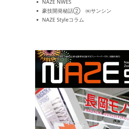
NAZE NWES
豪技開発秘話② ㈱サンシン
NAZE Styleコラム