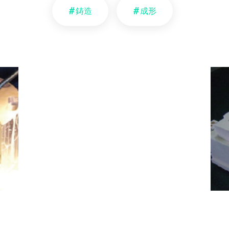
鋳造
成形