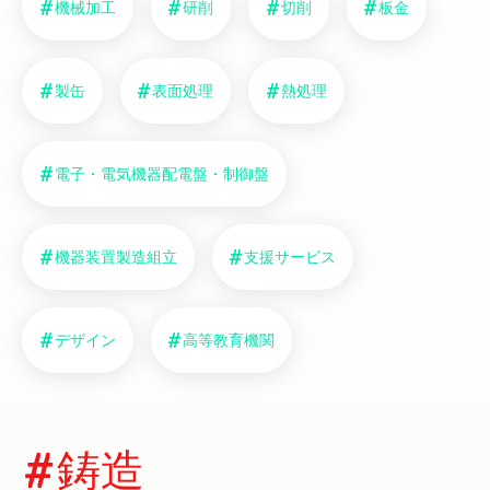
機械加工
研削
切削
板金
製缶
表面処理
熱処理
電子・電気機器配電盤・制御盤
機器装置製造組立
支援サービス
デザイン
高等教育機関
鋳造