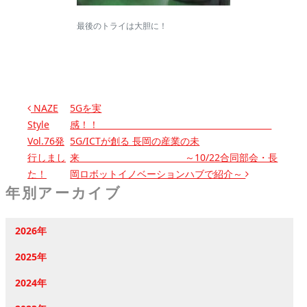
最後のトライは大胆に！
投稿ナビゲーション
NAZE
5Gを実
Style
感！！
Vol.76発
5G/ICTが創る 長岡の産業の未
行しまし
来 ～10/22合同部会・長
た！
岡ロボットイノベーションハブで紹介～
年別アーカイブ
2026年
2025年
2024年