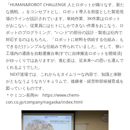
『HUMAN&ROBOT CHALLENGE 人とロボットが織りなす、新た
な挑戦。』をコンセプトとし、ロボット導入を前提とした製造現
場のラインが設計されています。単純作業、3K作業はロボット
がおこない、従業員にはヒトにしかできない作業をおこなう。ロ
ボットのプログラミング、“ハンド”の部分の設計・製造は社内で
対応するのはもちろん、「ロボットに材料を供給する仕組み」も
できるだけシンプルな仕組みで作られていました。そして、狭い
工場内の通路を自動運搬台車(すでに自律搬送ロボットを開発済)
がゆっくりではありますが、進む姿は、近未来への思いも運んで
くれるようでした。
NEXT道場では、これからもタイムリーな内容で、知識と体験
がともなうようなカリキュラムで、後継者・経営幹部候補育成を
図っていくものです。
＊ケミコン長岡㈱ https://www.chemi-
con.co.jp/company/nagaoka/index.html