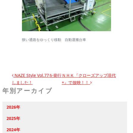
狭い通路をゆっくり移動 自動運搬台車
投稿ナビゲーション
NAZE Style Vol.77を発行
ＮＨＫ『クローズアップ現代
しました！
+』で放映！！
年別アーカイブ
2026年
2025年
2024年