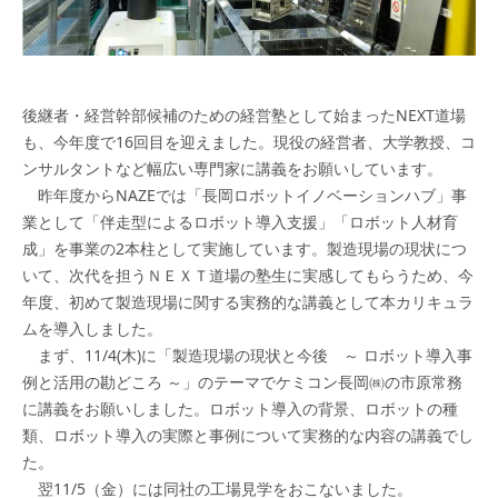
後継者・経営幹部候補のための経営塾として始まったNEXT道場
も、今年度で16回目を迎えました。現役の経営者、大学教授、コ
ンサルタントなど幅広い専門家に講義をお願いしています。
昨年度からNAZEでは「長岡ロボットイノベーションハブ」事
業として「伴走型によるロボット導入支援」「ロボット人材育
成」を事業の2本柱として実施しています。製造現場の現状につ
いて、次代を担うＮＥＸＴ道場の塾生に実感してもらうため、今
年度、初めて製造現場に関する実務的な講義として本カリキュラ
ムを導入しました。
まず、11/4(木)に「製造現場の現状と今後 ～ ロボット導入事
例と活用の勘どころ ～」のテーマでケミコン長岡㈱の市原常務
に講義をお願いしました。ロボット導入の背景、ロボットの種
類、ロボット導入の実際と事例について実務的な内容の講義でし
た。
翌11/5（金）には同社の工場見学をおこないました。