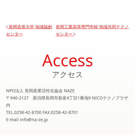
投稿ナビゲーション
長岡造形大学 地域協創
長岡工業高等専門学校 地域共同テクノ
センター
センター
Access
アクセス
NPO法人 長岡産業活性化協会 NAZE
〒940-2127 新潟県長岡市新産4丁目1番地9 NICOテクノプラザ
内
TEL.0258-42-8700 FAX.0258-42-8701
E-mail info@na-ze.jp