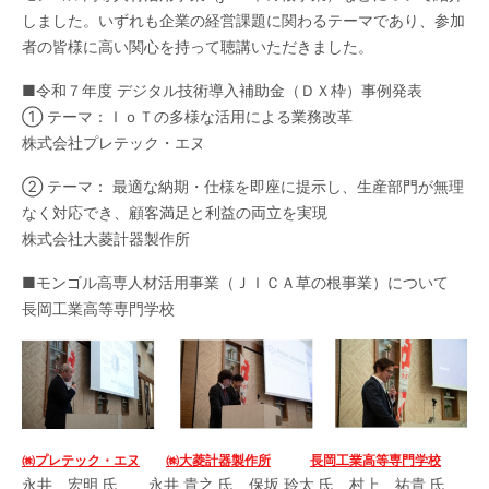
しました。いずれも企業の経営課題に関わるテーマであり、参加
者の皆様に高い関心を持って聴講いただきました。
■令和７年度 デジタル技術導入補助金（ＤＸ枠）事例発表
① テーマ：ＩｏＴの多様な活用による業務改革
株式会社プレテック・エヌ
② テーマ： 最適な納期・仕様を即座に提示し、生産部門が無理
なく対応でき、顧客満足と利益の両立を実現
株式会社大菱計器製作所
■モンゴル高専人材活用事業（ＪＩＣＡ草の根事業）について
長岡工業高等専門学校
㈱プレテック・エヌ
㈱大菱計器製作所
長岡工業高等専門学校
永井 宏明 氏 永井 貴之 氏 保坂 玲太 氏 村上 祐貴 氏