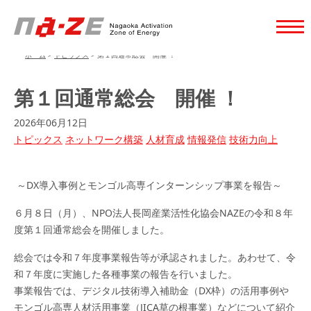
ホーム
>
トピックス
>
第１回通常総会 開催 ！
第１回通常総会 開催 ！
2026年06月12日
トピックス
ネットワーク構築
人材育成
情報発信
技術力向上
～DX導入事例とモンゴル高専インターンシップ事業を報告～
６月８日（月）、NPO法人長岡産業活性化協会NAZEの令和８年
度第１回通常総会を開催しました。
総会では令和７年度事業報告等が承認されました。あわせて、令
和７年度に実施した各種事業の報告を行いました。
事業報告では、デジタル技術導入補助金（DX枠）の活用事例や
モンゴル高専人材活用事業（JICA草の根事業）などについて紹介