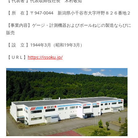
【 代表者 】代表取締役社長 木村敬知
【 所 在 】〒947-0044 新潟県小千谷市大字坪野８２６番地２
【事業内容】ゲージ・計測機器およびボールねじの製造ならびに
販売
【 設 立 】1944年3月（昭和19年3月）
【 U R L 】
https://issoku.jp/