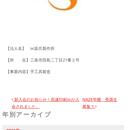
【法人名】 ㈱坂爪製作所
【所 在】三条市田島二丁目21番２号
【事業内容】手工具製造
投稿ナビゲーション
新入会のお知らせ！高速印刷㈱が入
NAZE学園 受講生
会されました。
募集 !!
年別アーカイブ