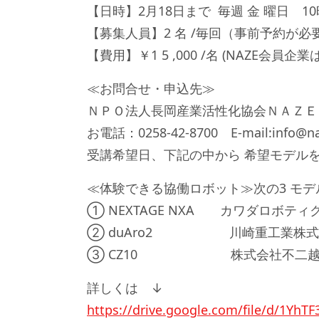
【日時】2月18日まで 毎週 金 曜日 10
【募集人員】2 名 /毎回（事前予約が必
【費用】￥1 5 ,000 /名 (NAZE会員企業
≪お問合せ・申込先≫
ＮＰＯ法人長岡産業活性化協会ＮＡＺＥ
お電話：0258-42-8700 E-mail:info@na-
受講希望日、下記の中から 希望モデル
≪体験できる協働ロボット≫次の3 モデル
① NEXTAGE NXA カワダロボティク
② duAro2 川崎重工業株式
③ CZ10 株式会社不二越製 ｽﾘ
詳しくは ↓
https://drive.google.com/file/d/1Yh