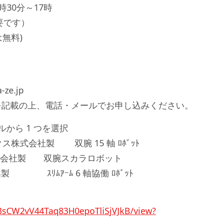
時30分～17時
要です）
は無料)
ze.jp
を記載の上、電話・メールでお申し込みください。
から 1 つを選択
ス株式会社製 双腕 15 軸 ﾛﾎﾞｯﾄ
会社製 双腕スカラロボット
ﾑｱｰﾑ 6 軸協働 ﾛﾎﾞｯﾄ
TF3sCW2vV44Taq83H0epoTliSjVJkB/view?