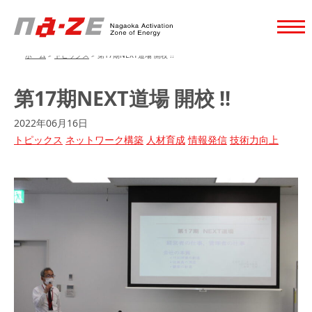
ホーム
>
トピックス
>
第17期NEXT道場 開校 !!
第17期NEXT道場 開校 !!
2022年06月16日
トピックス
ネットワーク構築
人材育成
情報発信
技術力向上