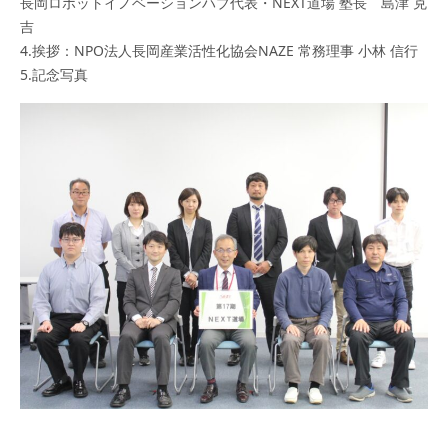
長岡ロボットイノベーションハブ代表・NEXT道場 塾長 島津 克
吉
4.挨拶：NPO法人長岡産業活性化協会NAZE 常務理事 小林 信行
5.記念写真