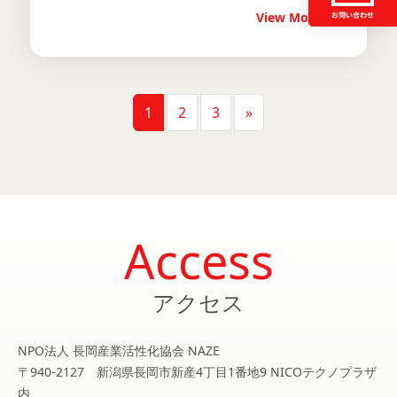
View More
投稿ナビゲーション
1
2
3
»
Access
アクセス
NPO法人 長岡産業活性化協会 NAZE
〒940-2127 新潟県長岡市新産4丁目1番地9 NICOテクノプラザ
内