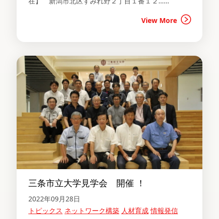
在】 新潟市北区すみれ野２丁目１番１２……
View More
三条市立大学見学会 開催 ！
2022年09月28日
トピックス
ネットワーク構築
人材育成
情報発信