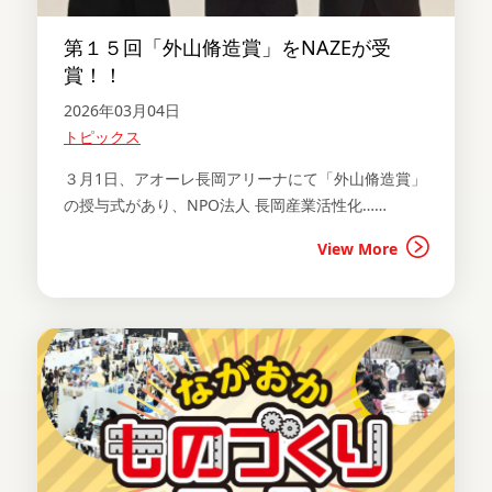
第１５回「外山脩造賞」をNAZEが受
賞！！
2026年03月04日
トピックス
３月1日、アオーレ長岡アリーナにて「外山脩造賞」
の授与式があり、NPO法人 長岡産業活性化……
View More