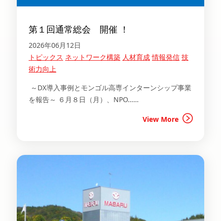
第１回通常総会 開催 ！
2026年06月12日
トピックス
ネットワーク構築
人材育成
情報発信
技
術力向上
～DX導入事例とモンゴル高専インターンシップ事業
を報告～ ６月８日（月）、NPO……
View More