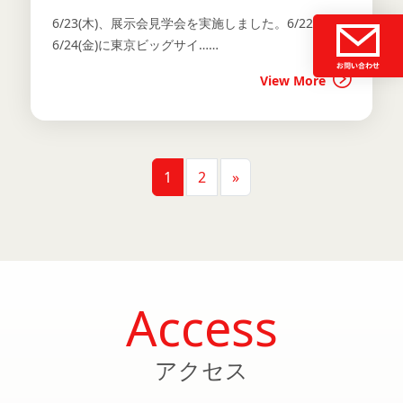
6/23(木)、展示会見学会を実施しました。6/22(水)～
6/24(金)に東京ビッグサイ……
View More
投稿ナビゲーション
1
2
»
Access
アクセス