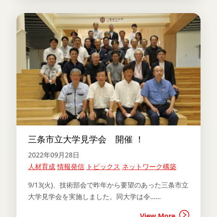
三条市立大学見学会 開催 ！
2022年09月28日
人材育成
情報発信
トピックス
ネットワーク構築
9/13(火)、技術部会で昨年から要望のあった三条市立
大学見学会を実施しました。同大学は令……
View More