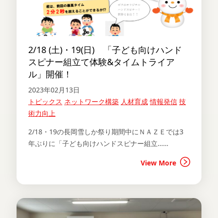
2/18 (土)・19(日) 「子ども向けハンド
スピナー組立て体験&タイムトライア
ル」開催！
2023年02月13日
トピックス
ネットワーク構築
人材育成
情報発信
技
術力向上
2/18・19の長岡雪しか祭り期間中にＮＡＺＥでは3
年ぶりに「子ども向けハンドスピナー組立……
View More