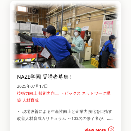
NAZE学園 受講者募集 !
2025年07月17日
技術力向上
技術力向上
トピックス
ネットワーク構
築
人材育成
～ 現場改善による生産性向上と企業力強化を目指す
改善人材育成カリキュラム ～103名の修了者が、……
View More