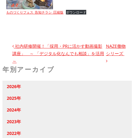
ものづくりフェス_告知チラシ_圧縮版
ダウンロード
投稿ナビゲーション
社内研修開催！「採用・PRに活かす動画撮影
NAZE働物
講座」 ～ 「デジタル化なんでも相談」を活用
シリーズ
～
年別アーカイブ
2026年
2025年
2024年
2023年
2022年