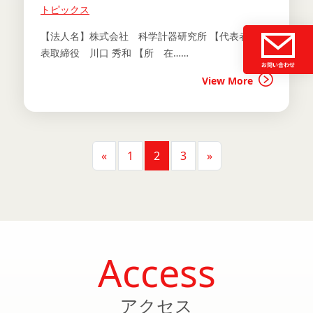
トピックス
【法人名】株式会社 科学計器研究所 【代表者】代
表取締役 川口 秀和 【所 在……
View More
投稿ナビゲーション
«
1
2
3
»
Access
アクセス