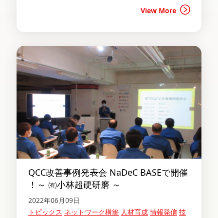
View More
QCC改善事例発表会 NaDeC BASEで開催
！～ ㈲小林超硬研磨 ～
2022年06月09日
トピックス
ネットワーク構築
人材育成
情報発信
技