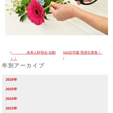
投稿ナビゲーション
未来人財部会 始動
NAZE学園 受講生募集！
！！
年別アーカイブ
2026年
2025年
2024年
2023年