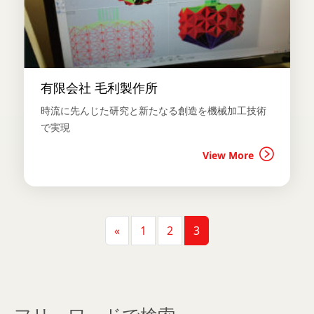
有限会社 毛利製作所
時流に先んじた研究と新たなる創造を機械加工技術
で実現
View More
投稿ナビゲーション
«
1
2
3