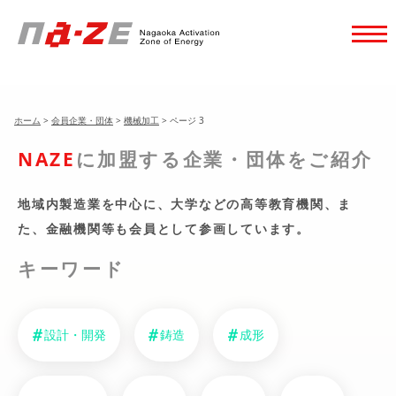
ホーム
>
会員企業・団体
>
機械加工
>
ページ 3
NAZE
に加盟する企業・団体をご紹介
地域内製造業を中心に、大学などの高等教育機関、
ま
た、金融機関等も会員として参画しています。
キーワード
設計・開発
鋳造
成形