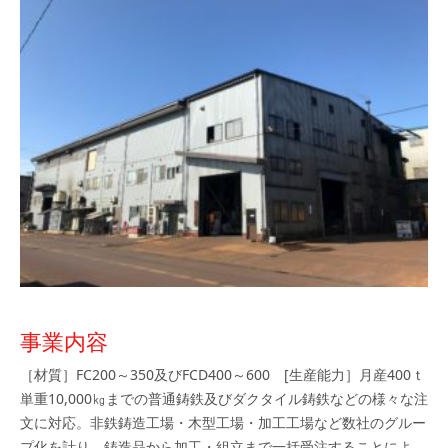
事業内容
［材質］FC200～350及びFCD400～600 [生産能力］月産400ｔ
単重10,000㎏までの普通鋳鉄及びダクタイル鋳鉄などの様々な注
文に対応。非鉄鋳造工場・木型工場・加工工場など数社のグルー
プ化を計り、鋳造品から加工・組立まで一括受注することによ