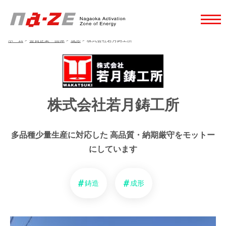
ホーム
>
会員企業・団体
>
成形
>
株式会社若月鋳工所
株式会社若月鋳工所
多品種少量生産に対応した 高品質・納期厳守をモットー
にしています
鋳造
成形