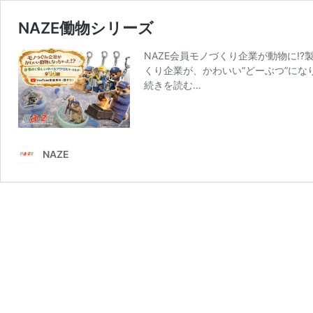
NAZE働物シリーズ
NAZE会員モノづくり企業が動物に⁉
くり企業が、かわいい“どーぶつ”に
from
続きを読む…
NAZE
働
物
シ
NAZE
リ
ー
ズ