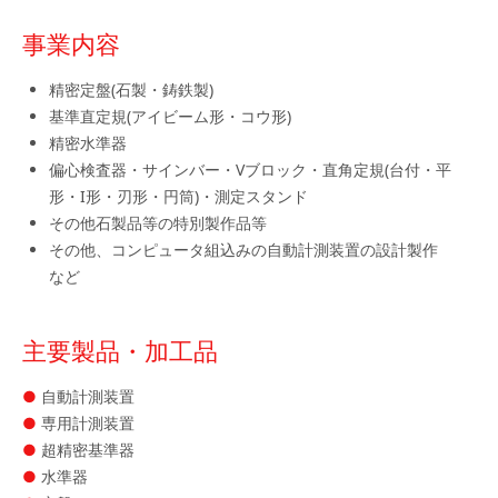
事業内容
精密定盤(石製・鋳鉄製)
基準直定規(アイビーム形・コウ形)
精密水準器
偏心検査器・サインバー・Vブロック・直角定規(台付・平
形・I形・刃形・円筒)・測定スタンド
その他石製品等の特別製作品等
その他、コンピュータ組込みの自動計測装置の設計製作
など
主要製品・加工品
自動計測装置
専用計測装置
超精密基準器
水準器