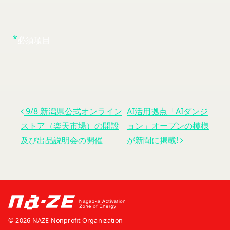
*
必須項目
投稿ナビゲーション
9/8 新潟県公式オンライン
AI活用拠点「AIダンジ
ストア（楽天市場）の開設
ョン」オープンの模様
及び出品説明会の開催
が新聞に掲載!
© 2026 NAZE Nonprofit Organization