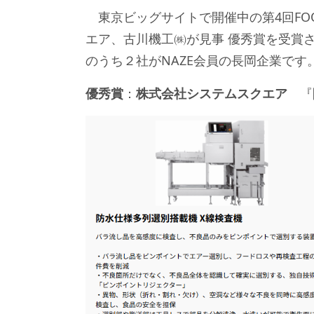
東京ビッグサイトで開催中の第4回FOO
エア、古川機工㈱が見事 優秀賞を受賞さ
のうち２社がNAZE会員の長岡企業です
優秀賞
：
株式会社システムスクエア
『