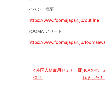
イベント概要
https://www.foomajapan.jp/outline
FOOMA アワード
https://www.foomajapan.jp/foomaaw
投稿ナビゲーション
外国人材雇用セミナー開
JICAの
催 ！
れました！