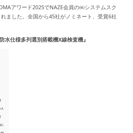
MAアワード2025でNAZE会員の㈱システムスク
れました。全国から45社がノミネート、受賞6社
。
防水仕様多列選別搭載機X線検査機』